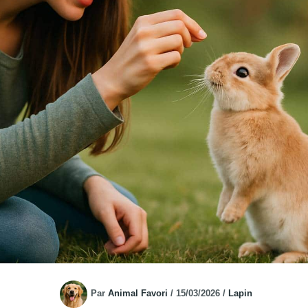
Par
Animal Favori
/
15/03/2026
/
Lapin