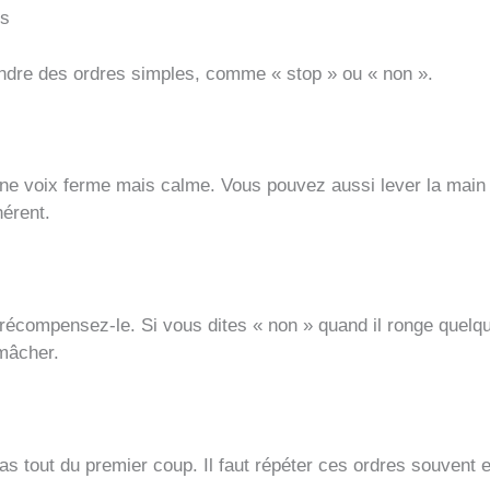
es
endre des ordres simples, comme « stop » ou « non ».
 une voix ferme mais calme. Vous pouvez aussi lever la main 
hérent.
t, récompensez-le. Si vous dites « non » quand il ronge quelqu
 mâcher.
s tout du premier coup. Il faut répéter ces ordres souvent et