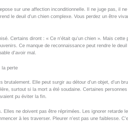
epose sur une affection inconditionnelle. Il ne juge pas, il n
e rend le deuil d’un chien complexe. Vous perdez un être viva
isé. Certains diront : « Ce n’était qu’un chien ». Mais cette 
ouvenirs. Ce manque de reconnaissance peut rendre le deuil
able d’avoir mal.
 la perte
is brutalement. Elle peut surgir au détour d’un objet, d’un br
olère, surtout si la mort a été soudaine. Certaines personn
aient pu éviter la fin.
 Elles ne doivent pas être réprimées. Les ignorer retarde l
mmencer à les traverser. Pleurer n’est pas une faiblesse. C’