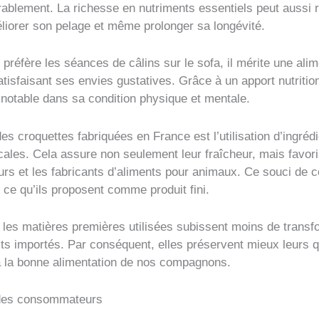
rablement. La richesse en nutriments essentiels peut aussi 
éliorer son pelage et même prolonger sa longévité.
 préfère les séances de câlins sur le sofa, il mérite une alim
satisfaisant ses envies gustatives. Grâce à un apport nutritionn
 notable dans sa condition physique et mentale.
es croquettes fabriquées en France est l’utilisation d’ingréd
cales. Cela assure non seulement leur fraîcheur, mais favo
eurs et les fabricants d’aliments pour animaux. Ce souci de c
ce qu’ils proposent comme produit fini.
e les matières premières utilisées subissent moins de transfo
s importés. Par conséquent, elles préservent mieux leurs qu
 à la bonne alimentation de nos compagnons.
 des consommateurs