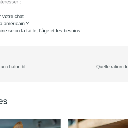
teresser :
 votre chat
a américain ?
ne selon la taille, l’âge et les besoins
10 choses à savoir avant d’adopter un chaton bleu russe
res